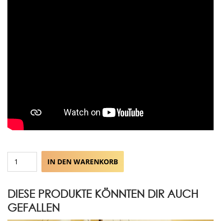
No
IN DEN WARENKORB
Fear
Required
(CD)
DIESE PRODUKTE KÖNNTEN DIR AUCH
Menge
GEFALLEN